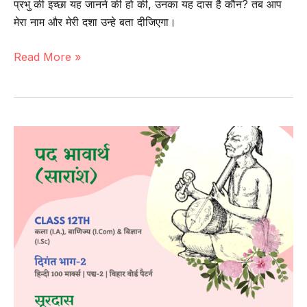
प्रभु की इच्छा यह जानने की हो की, उनका यह दास है कौन? तब आप
मेरा नाम और मेरी दशा उन्हे बता दीजिएगा।
पद्य-3
Read More »
|
पद
भावार्थ
(सारांश)
–
तुलसीदास
|
कक्षा-12
वीं
|
हिन्दी
100
मार्क्स