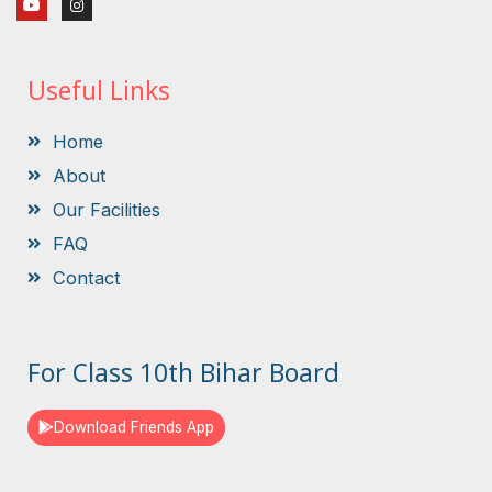
o
n
u
s
t
t
u
a
b
g
Useful Links
e
r
a
m
Home
About
Our Facilities
FAQ
Contact
For Class 10th Bihar Board
Download Friends App