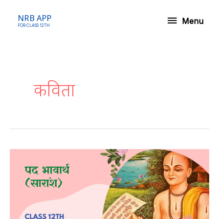
Skip
Menu
NRB APP
to
Menu
FOR CLASS 12TH
content
Post
pagination
कविता