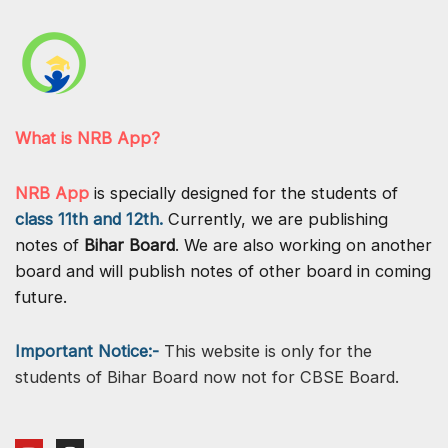
जायसी
|
कक्षा-12
वीं
|
What is NRB App?
हिन्दी
100
NRB App
is specially designed for the students of
मार्क्स
class 11th and 12th.
Currently, we are publishing
notes of
Bihar Board
. We are also working on another
board and will publish notes of other board in coming
future.
Important Notice:-
This website is only for the
students of Bihar Board now not for CBSE Board.
Y
I