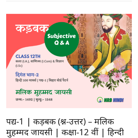
(प्रश्न-
उत्तर)
–
सूरदास
|
कक्षा-12
वीं
|
हिन्दी
100
मार्क्स
पद्य-1 | कड़बक (प्रश्न-उत्तर) – मलिक
मुहम्मद जायसी | कक्षा-12 वीं | हिन्दी