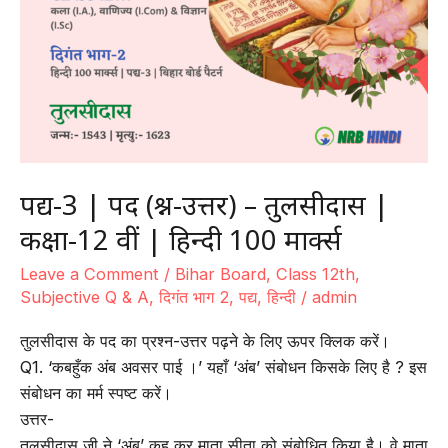
Download NRB App
पद्य-3 | पद (प्रश्न-उत्तर) – तुलसीदास |
कक्षा-12 वीं | हिन्दी 100 मार्क्स
Leave a Comment
/
Bihar Board
,
Class 12th
,
Subjective Q & A
,
दिगंत भाग 2
,
पद्य
,
हिन्दी
/
admin
तुलसीदास के पद का प्रश्न-उत्तर पढ़ने के लिए ऊपर क्लिक करें।
Q1. ‘कबहुँक अंब अवसर पाई ।’ यहाँ ‘अंब’ संबोधन किसके लिए है ? इस
संबोधन का मर्म स्पष्ट करें।
उत्तर-
तुलसीदास जी ने ‘अंब’ कह कर माता सीता को संबोधित किया है। वे माता