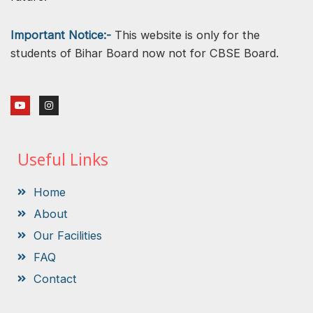
Important Notice:-
This website is only for the
students of Bihar Board now not for CBSE Board.
Y
I
o
n
u
s
t
t
u
a
b
g
Useful Links
e
r
a
m
Home
About
Our Facilities
FAQ
Contact