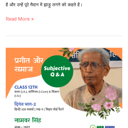
है और उन्हें पूरे मैदान में झाड़ू लगने को कहते है।
गद्य-10
Read More »
|
जूठन
(प्रश्न-
उत्तर)
–
ओमप्रकाश
वाल्मीकि
|
कक्षा-12
वीं
|
हिन्दी
100
मार्क्स