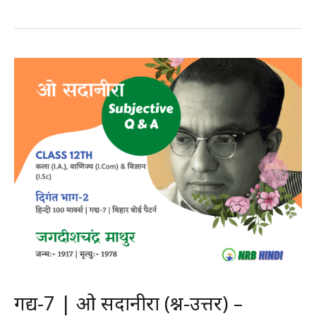
|
सिपाही
की
माँ
(प्रश्न-
उत्तर)
–
मोहन
राकेश
|
कक्षा-12
वीं
|
हिन्दी
100
मार्क्स
गद्य-7 | ओ सदानीरा (प्रश्न-उत्तर) –