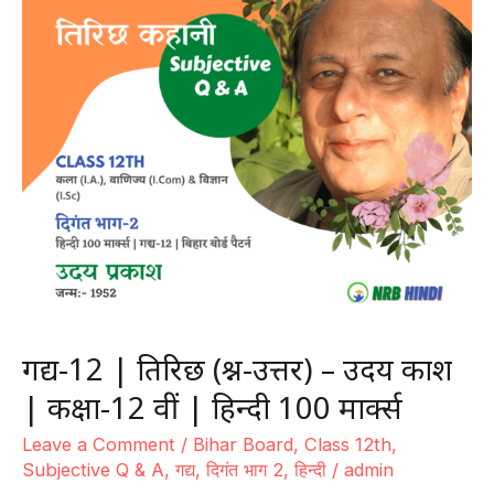
–
जे०
कृष्णमूर्ति
|
कक्षा-12
वीं
|
हिन्दी
100
मार्क्स
गद्य-12 | तिरिछ (प्रश्न-उत्तर) – उदय प्रकाश
| कक्षा-12 वीं | हिन्दी 100 मार्क्स
Leave a Comment
/
Bihar Board
,
Class 12th
,
Subjective Q & A
,
गद्य
,
दिगंत भाग 2
,
हिन्दी
/
admin