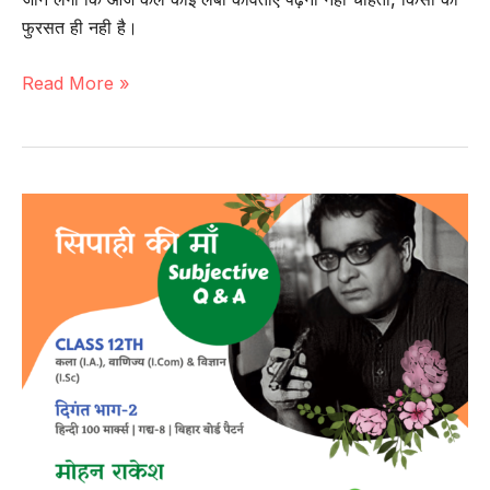
फुरसत ही नही है।
गद्य-9
Read More »
|
‘प्रगीत’
और
समाज
(प्रश्न-
उत्तर)
–
नामवर
सिंह
|
कक्षा-12
वीं
|
हिन्दी