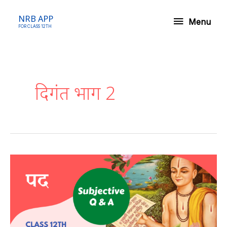
Skip
Menu
NRB APP
to
Menu
FOR CLASS 12TH
content
Post
pagination
दिगंत भाग 2