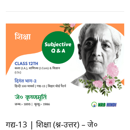
|
कड़बक
(प्रश्न-
उत्तर)
–
मलिक
मुहम्मद
जायसी
|
कक्षा-12
वीं
|
हिन्दी
100
मार्क्स
गद्य-13 | शिक्षा (प्रश्न-उत्तर) – जे०