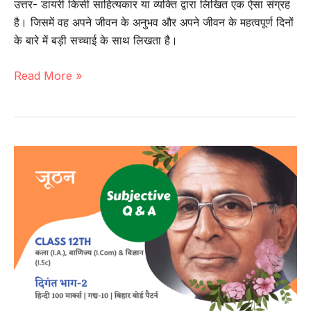
उत्तर- डायरी किसी साहित्यकार या व्यक्ति द्वारा लिखित एक ऐसा संग्रह
है। जिसमें वह अपने जीवन के अनुभव और अपने जीवन के महत्वपूर्ण दिनों
के बारे में बड़ी सच्चाई के साथ लिखता है।
गद्य-11
Read More »
|
हँसते
हुए
मेरा
अकेलापन
(प्रश्न-
उत्तर)
–
मलयज
|
कक्षा-12
वीं
|