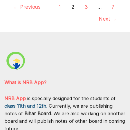
(प्रश्न-
←
Previous
1
2
3
…
7
उत्तर)
Next
→
–
जगदीशचंद्र
|
कक्षा-12
वीं
|
हिन्दी
100
मार्क्स
What is NRB App?
NRB App
is specially designed for the students of
class 11th and 12th.
Currently, we are publishing
notes of
Bihar Board
. We are also working on another
board and will publish notes of other board in coming
future.