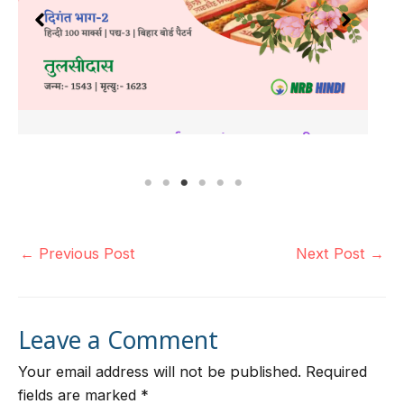
ास
गद्य-1 | बातचीत (प्रश्न-उत्तर) – बालकृष्ण
भट्ट | कक्षा-12 वीं | हिन्दी 100 मार्क्स
August 22, 2021
No Comments
Bihar Board
,
Class 12th
,
Subjective Q & A
,
गद्य
,
दिगंत भाग 2
,
हिन्दी
←
Previous Post
Next Post
→
े
बातचीत का प्रश्न-उत्तर पढ़ने के लिए ऊपर क्लिक करें। Q
1. अगर हमने वाक् शक्ति न…
Leave a Comment
Continue Reading…
Your email address will not be published.
Required
fields are marked
*