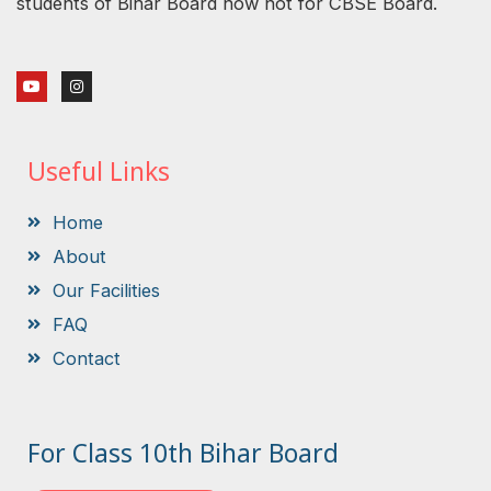
students of Bihar Board now not for CBSE Board.
Y
I
o
n
u
s
t
t
u
a
b
g
Useful Links
e
r
a
m
Home
About
Our Facilities
FAQ
Contact
For Class 10th Bihar Board