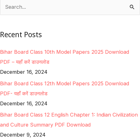
S
e
a
Recent Posts
r
c
Bihar Board Class 10th Model Papers 2025 Download
h
PDF – यहाँ करें डाउनलोड
f
December 16, 2024
o
Bihar Board Class 12th Model Papers 2025 Download
r
PDF- यहाँ करें डाउनलोड
:
December 16, 2024
Bihar Board Class 12 English Chapter 1: Indian Civilization
and Culture Summary PDF Download
December 9, 2024