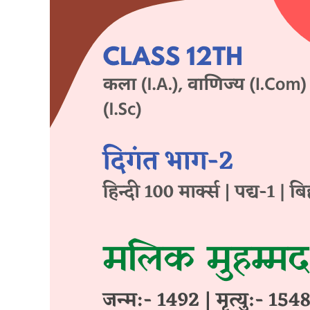
जायसी
|
कक्षा-12
वीं
|
हिन्दी
100
मार्क्स