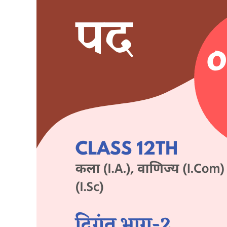
पद
Objective
Q
&
A
–
तुलसीदास
|
कक्षा-12
वीं
|
हिन्दी
100
मार्क्स