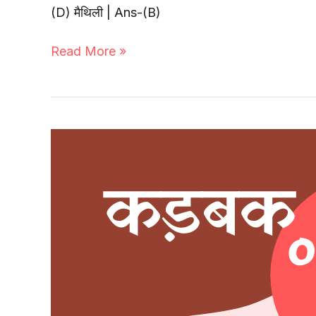
(D) मैथिली | Ans-(B)
Read More »
पद्य-1
|
कड़बक
Objective
Q
&
A
–
मलिक
मुहम्मद