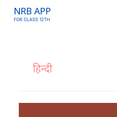
Skip
NRB APP
to
content
FOR CLASS 12TH
Post
pagination
हिन्दी
पद्य-3
|