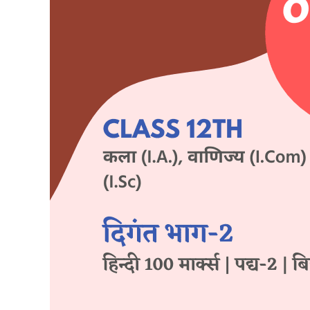
A
–
सूरदास
|
कक्षा-12
वीं
|
हिन्दी
100
मार्क्स