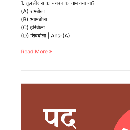
1. तुलसीदास का बचपन का नाम क्या था?
(A) रामबोला
(B) श्यामबोला
(C) हरिबोला
(D) शिवबोला | Ans-(A)
Read More »
पद्य-2
|
पद
Objective
Q
&